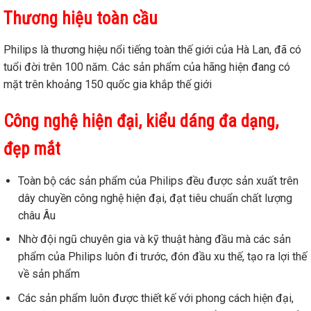
Thương hi
ệ
u toàn c
ầ
u
Philips là thương hiệu nổi tiếng toàn thế giới của Hà Lan, đã có
tuổi đời trên 100 năm. Các sản phẩm của hãng hiện đang có
mặt trên khoảng 150 quốc gia khắp thế giới
Công ngh
ệ
hi
ệ
n đ
ạ
i, ki
ể
u dáng đa d
ạ
ng,
đ
ẹ
p m
ắ
t
Toàn bộ các sản phẩm của Philips đều được sản xuất trên
dây chuyền công nghệ hiện đại, đạt tiêu chuẩn chất lượng
châu Âu
Nhờ đội ngũ chuyên gia và kỹ thuật hàng đầu mà các sản
phẩm của Philips luôn đi trước, đón đầu xu thế, tạo ra lợi thế
về sản phẩm
Các sản phẩm
luôn được thiết kế với phong cách hiện đại,