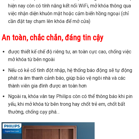
hiện nay còn có tính năng kết nối WiFi, mở khóa thông qua
việc nhận diện khuôn mặt hoặc cảm biến hồng ngoại (chỉ
cần đặt tay chạm lên khóa để mở cửa)
An toàn, ch
ắ
c ch
ắ
n, đáng tin c
ậ
y
được thiết kế chế độ riêng tư, an toàn cực cao, chống việc
mở khóa từ bên ngoài
Nếu có kẻ cố tình đột nhập, hệ thống báo động sẽ tự động
phát ra âm thanh cảnh báo, giúp bảo vệ ngôi nhà và các
thành viên gia đình được an toàn hơn
Ngoài ra, khóa vân tay Philips còn có thể thông báo khi pin
yếu, khi mở khóa từ bên trong hay chốt trẻ em, chốt bất
thường, chống cạy phá…