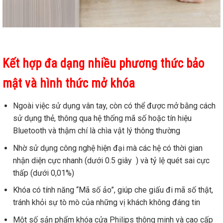
K
ế
t h
ợ
p đa d
ạ
ng nhi
ề
u phương th
ứ
c b
ả
o
m
ậ
t và hình th
ứ
c m
ở
khóa
Ngoài việc sử dụng vân tay,
còn có thể được mở bằng cách
sử dụng thẻ, thông qua hệ thống mã số hoặc tín hiệu
Bluetooth và thậm chí là chìa vật lý thông thường
Nhờ sử dụng công nghệ hiện đại mà các hệ
có thời gian
nhận diện cực nhanh (dưới 0.5 giây ) và tỷ lệ quét sai cực
thấp (dưới 0,01%)
Khóa có tính năng “Mã số ảo”, giúp che giấu đi mã số thật,
tránh khỏi sự tò mò của những vị khách không đáng tin
Một số sản phẩm khóa cửa Philips thông minh và cao cấp