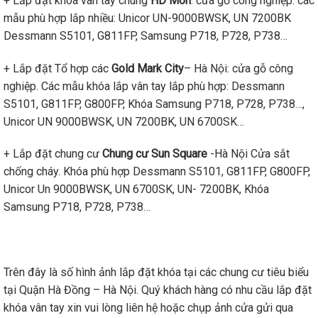
+ Lắp đặt khóa vân tay chung
HD Mon
: cửa gỗ công nghiệp: các
mẫu phù hợp lắp nhiều: Unicor UN-9000BWSK, UN 7200BK
Dessmann S5101, G811FP, Samsung P718, P728, P738…
+ Lắp đặt Tổ hợp các
Gold Mark City
– Hà Nội: cửa gỗ công
nghiệp. Các mẫu khóa lắp vân tay lắp phù hợp: Dessmann
S5101, G811FP, G800FP, Khóa Samsung P718, P728, P738…,
Unicor UN 9000BWSK, UN 7200BK, UN 6700SK…
+ Lắp đặt chung cư
Chung cư Sun Square
-Hà Nội Cửa sắt
chống cháy. Khóa phù hợp Dessmann S5101, G811FP, G800FP,
Unicor Un 9000BWSK, UN 6700SK, UN- 7200BK, Khóa
Samsung P718, P728, P738…
Trên đây là số hình ảnh lắp đặt khóa tại các chung cư tiêu biểu
tại Quận Hà Đồng – Hà Nội. Quý khách hàng có nhu cầu lắp đặt
khóa vân tay xin vui lòng liên hệ hoặc chụp ảnh cửa gửi qua