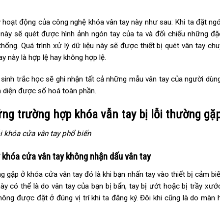
 hoạt động của công nghệ khóa vân tay này như sau: Khi ta đặt ngón 
ị này sẽ quét được hình ảnh ngón tay của ta và đối chiếu những đ
thống. Quá trình xử lý dữ liệu này sẽ được thiết bị quét vân tay ch
ay này là hợp lệ hay không hợp lệ.
sinh trắc học sẽ ghi nhận tất cả những mẫu vân tay của người dùng
 diện được số hoá toàn phần.
ng trường hợp khóa vẫn tay bị lỗi thường gặ
i khóa cửa vân tay phổ biến
ở khóa cửa vân tay không nhận dấu vân tay
g gặp ở khóa cửa vân tay đó là khi bạn nhấn tay vào thiết bị cảm b
này có thể là do vân tay của bạn bị bẩn, tay bị ướt hoặc bị trầy x
hông được đặt ở đúng vị trí khi ta đăng ký. Đôi khi cũng là do màn