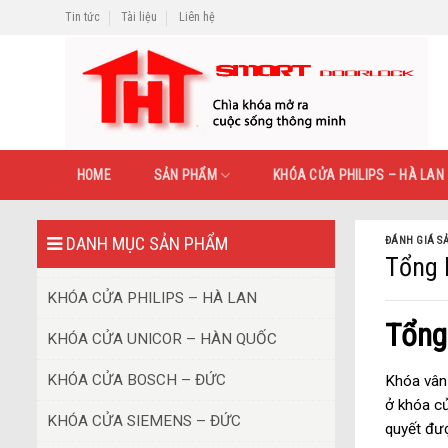
Skip
Tin tức
Tài liệu
Liên hệ
to
content
HOME
SẢN PHẨM
KHÓA CỬA PHILIPS – HÀ LAN
DANH MỤC SẢN PHẨM
ĐÁNH GIÁ S
Tổng 
KHÓA CỬA PHILIPS – HÀ LAN
Tổng 
KHÓA CỬA UNICOR – HÀN QUỐC
KHÓA CỬA BOSCH – ĐỨC
Khóa vân 
ở khóa cử
KHÓA CỬA SIEMENS – ĐỨC
quyết đư