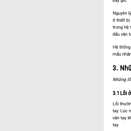
bây giờ.
Nguyên lý
ở thiết b
trong hệ 
dấu vân t
Hệ thống 
mẫu nhận
3. Nhữ
Những lỗ
3.1 Lỗi 
Lỗi thườn
tay. Lúc 
vân tay k
tay.