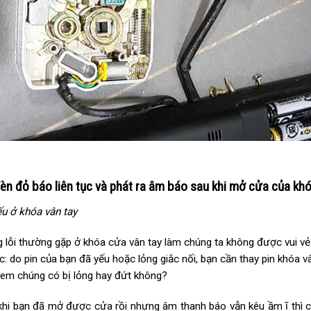
đèn đỏ báo liên tục và phát ra âm báo sau khi mở cửa của kh
ếu ở khóa vân tay
 lỗi thường gặp ở khóa cửa vân tay làm chúng ta không được vui vẻ đ
: do pin của bạn đã yếu hoặc lỏng giắc nối, bạn cần thay pin khóa vân 
xem chúng có bị lỏng hay đứt không?
khi bạn đã mở được cửa rồi nhưng âm thanh báo vẫn kêu ầm ĩ thì c