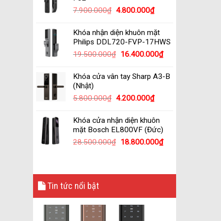
7.900.000
₫
4.800.000
₫
Khóa nhận diện khuôn mặt
Philips DDL720-FVP-17HWS
19.500.000
₫
16.400.000
₫
Khóa cửa vân tay Sharp A3-B
(Nhật)
5.800.000
₫
4.200.000
₫
Khóa cửa nhận diện khuôn
mặt Bosch EL800VF (Đức)
28.500.000
₫
18.800.000
₫
Tin tức nổi bật