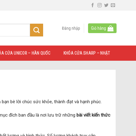
Đăng nhập
Giỏ hàng
ÓA CỬA UNICOR – HÀN QUỐC
KHÓA CỬA SHARP – NHẬT
bạn bè lời chúc sức khỏe, thành đạt và hạnh phúc.
mục đích ban đầu là nơi lưu trữ những
bài viết kiến thức
hất lượng và hình thức. Số lượng khách truy cập