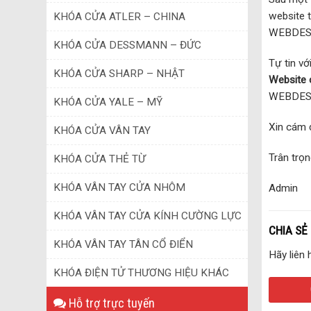
website t
KHÓA CỬA ATLER – CHINA
WEBDESIG
KHÓA CỬA DESSMANN – ĐỨC
Tự tin v
KHÓA CỬA SHARP – NHẬT
Website 
WEBDESIG
KHÓA CỬA YALE – MỸ
Xin cám ơ
KHÓA CỬA VÂN TAY
Trân trọn
KHÓA CỬA THẺ TỪ
KHÓA VÂN TAY CỬA NHÔM
Admin
KHÓA VÂN TAY CỬA KÍNH CƯỜNG LỰC
CHIA SẺ
KHÓA VÂN TAY TÂN CỔ ĐIỂN
Hãy liên
KHÓA ĐIỆN TỬ THƯƠNG HIỆU KHÁC
Hỗ trợ trực tuyến