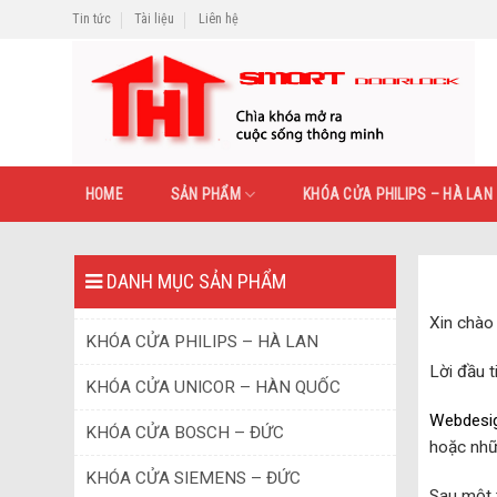
Skip
Tin tức
Tài liệu
Liên hệ
to
content
HOME
SẢN PHẨM
KHÓA CỬA PHILIPS – HÀ LAN
DANH MỤC SẢN PHẨM
Xin chào
KHÓA CỬA PHILIPS – HÀ LAN
Lời đầu 
KHÓA CỬA UNICOR – HÀN QUỐC
Webdesi
KHÓA CỬA BOSCH – ĐỨC
hoặc nh
KHÓA CỬA SIEMENS – ĐỨC
Sau một 