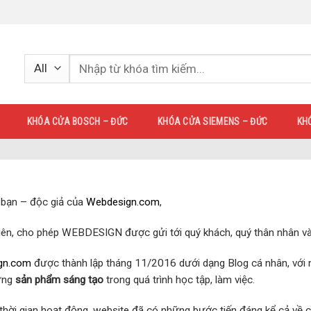
KHÓA CỬA BOSCH – ĐỨC
KHÓA CỬA SIEMENS – ĐỨC
KH
 bạn – độc giả của
Webdesign.com
,
tiên, cho phép WEBDESIGN được gửi tới quý khách, quý thân nhân và 
gn.com
được thành lập tháng 11/2016 dưới dạng Blog cá nhân, với 
ững
sản phẩm sáng tạo
trong quá trình học tập, làm việc.
thời gian hoạt động, website đã có những bước tiến đáng kể cả về c