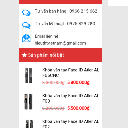
Tư vấn bán hàng : 0966 215 662
Tư vấn kỹ thuật : 0975 829 280
Email liên hệ :
hieuthtvietnam@gmail.com
Sản phẩm nổi bật
Khóa vân tay Face ID Atler AL
F05CNC
8.300.000
₫
5.800.000
₫
Khóa vân tay Face ID Atler AL
F03
8.200.000
₫
5.500.000
₫
Khóa vân tay Face ID Atler AL
F02