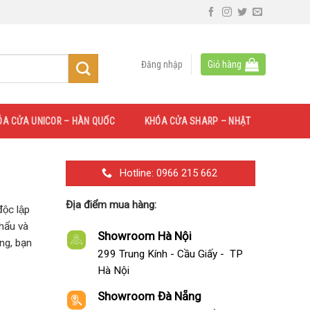
Đăng nhập
Giỏ hàng
ÓA CỬA UNICOR – HÀN QUỐC
KHÓA CỬA SHARP – NHẬT
Hotline: 0966 215 662
Địa điểm mua hàng:
̣c lập
khẩu và
Showroom Hà Nội
ng, bạn
299 Trung Kính - Cầu Giấy - TP
Hà Nội
Showroom Đà Nẵng