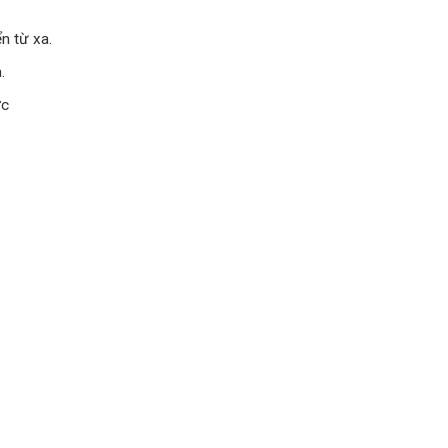
n từ xa.
.
ớc