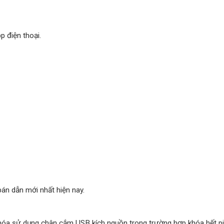
p điện thoại.
án dẫn mới nhất hiện nay.
hóa sử dụng chân cắm USB kích nguồn trong trường hợp khóa hết pi