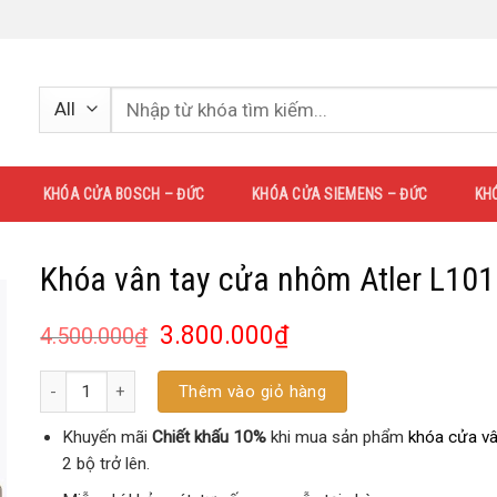
KHÓA CỬA BOSCH – ĐỨC
KHÓA CỬA SIEMENS – ĐỨC
KH
Khóa vân tay cửa nhôm Atler L101
3.800.000
₫
4.500.000
₫
Số lượng
Thêm vào giỏ hàng
Khuyến mãi
Chiết khấu 10%
khi mua sản phẩm
khóa cửa vâ
2 bộ trở lên.