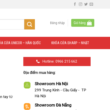
Đăng nhập
Giỏ hàng
ÓA CỬA UNICOR – HÀN QUỐC
KHÓA CỬA SHARP – NHẬT
Hotline: 0966 215 662
Địa điểm mua hàng:
Showroom Hà Nội
299 Trung Kính - Cầu Giấy - TP
Hà Nội
n tay
từ
Showroom Đà Nẵng