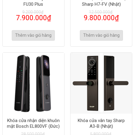
FU30 Plus
Sharp H7-FV (Nhật)
9.200.000
₫
12.500.000
₫
7.900.000
₫
9.800.000
₫
Thêm vào giỏ hàng
Thêm vào giỏ hàng
Khóa cửa nhận diện khuôn
Khóa cửa vân tay Sharp
mặt Bosch EL800VF (Đức)
A3-B (Nhật)
28.500.000
₫
5.800.000
₫