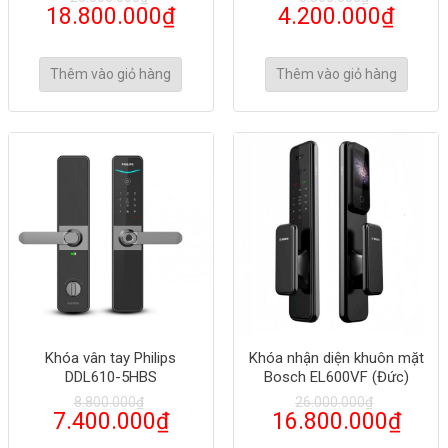
18.800.000
₫
4.200.000
₫
Thêm vào giỏ hàng
Thêm vào giỏ hàng
Khóa vân tay Philips
Khóa nhận diện khuôn mặt
DDL610-5HBS
Bosch EL600VF (Đức)
8.800.000
₫
26.000.000
₫
7.400.000
₫
16.800.000
₫